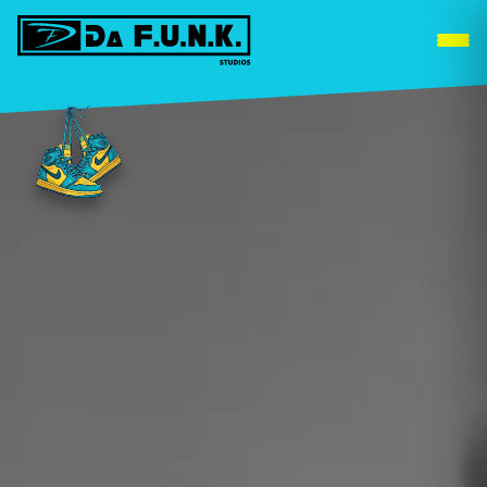
DUISBURG
WEITERE STANDORTE »
Deine Hip-Hop & Streetdance Tanzschu