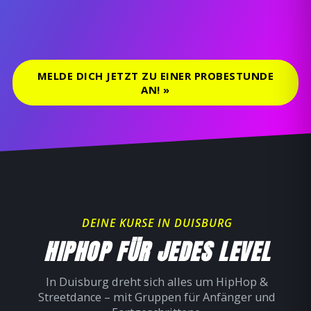
Summer Dance Camp 2017 – Varna
Summer Dance Camp 2016 – VII
Weihnachtssong – Flashmob
This Is How We Dance
MELDE DICH JETZT ZU EINER PROBESTUNDE
AN! »
DEINE KURSE IN DUISBURG
HIPHOP FÜR JEDES LEVEL
In Duisburg dreht sich alles um HipHop &
Streetdance – mit Gruppen für Anfänger und