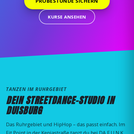
PROBESTUNDE SICHERN
KURSE ANSEHEN
TANZEN IM RUHRGEBIET
DEIN STREETDANCE-STUDIO IN
DUISBURG
Das Ruhrgebiet und HipHop – das passt einfach. Im
Fit Point in der Keniastraße tanzt du bei DA F.U.N.K.