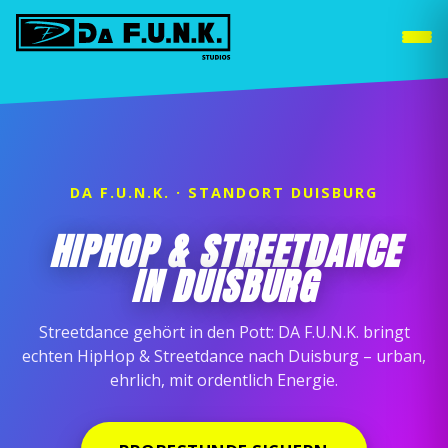
DUISBURG
WEITERE STANDORTE »
DA F.U.N.K. · STANDORT DUISBURG
HIPHOP & STREETDANCE
IN DUISBURG
Streetdance gehört in den Pott: DA F.U.N.K. bringt
echten HipHop & Streetdance nach Duisburg – urban,
ehrlich, mit ordentlich Energie.