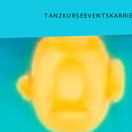
TANZKURSE
EVENTS
KARRI
le – online und 30 x in Deutschland