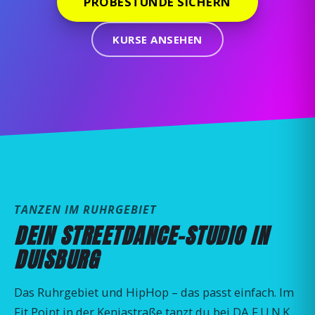
PROBESTUNDE SICHERN
KURSE ANSEHEN
TANZEN IM RUHRGEBIET
DEIN STREETDANCE-STUDIO IN
DUISBURG
Das Ruhrgebiet und HipHop – das passt einfach. Im
Fit Point in der Keniastraße tanzt du bei DA F.U.N.K.