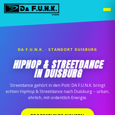
DUISBURG
WEITERE STANDORTE »
DA F.U.N.K. · STANDORT DUISBURG
HIPHOP & STREETDANCE
IN DUISBURG
Streetdance gehört in den Pott: DA F.U.N.K. bringt
echten HipHop & Streetdance nach Duisburg – urban,
ehrlich, mit ordentlich Energie.