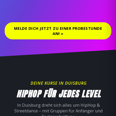
Summer Dance Camp 2017 – Varna
Summer Dance Camp 2016 – VII
Weihnachtssong – Flashmob
This Is How We Dance
MELDE DICH JETZT ZU EINER PROBESTUNDE
AN! »
DEINE KURSE IN DUISBURG
HIPHOP FÜR JEDES LEVEL
In Duisburg dreht sich alles um HipHop &
Streetdance – mit Gruppen für Anfänger und