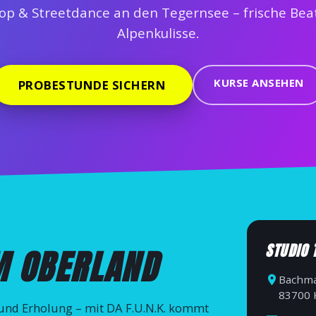
op & Streetdance an den Tegernsee – frische Beat
Alpenkulisse.
KURSE ANSEHEN
PROBESTUNDE SICHERN
STUDIO 
M OBERLAND
Bachma
83700 
und Erholung – mit DA F.U.N.K. kommt