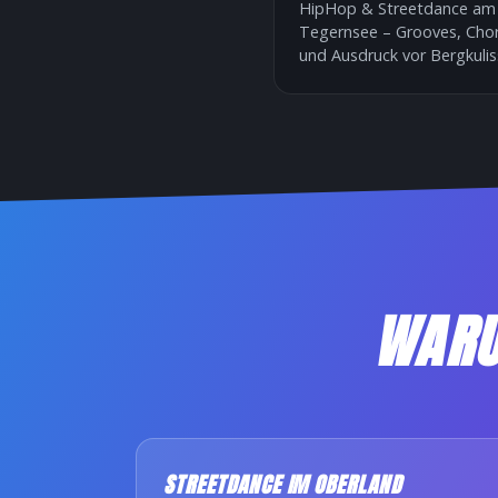
HipHop & Streetdance am
Tegernsee – Grooves, Cho
und Ausdruck vor Bergkulis
WARU
STREETDANCE IM OBERLAND