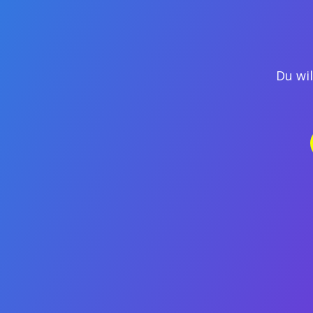
DA F.U.N.K. SUMMER DANCE CAM
Du wil
THE FACTORY – Das Hip Hop Musical
Female HipHop – Choreography
Summer Dance Camp 2016 – VII