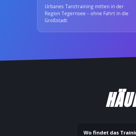
Urbanes Tanztraining mitten in der
Region Tegernsee – ohne Fahrt in die
Großstadt.
HÄUF
Wo findet das Train