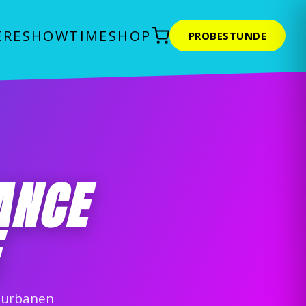
ERE
SHOWTIME
SHOP
PROBESTUNDE
ANCE
t urbanen