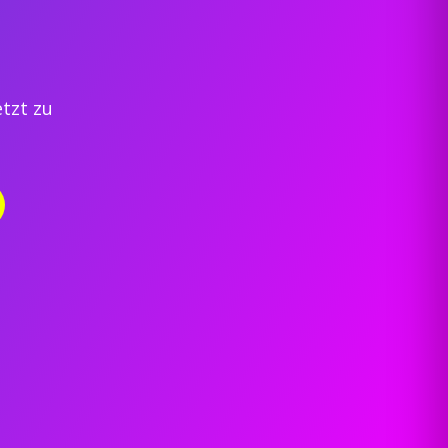
etzt zu
Whisper – Choreo by Mike Mayr
Summer Dance Camp 2017 – Varna
This Is How We Dance