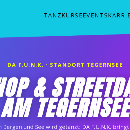
TANZKURSE
EVENTS
KARRI
DA F.U.N.K. · STANDORT TEGERNSEE
HOP & STREETD
AM TEGERNSEE
 Bergen und See wird getanzt: DA F.U.N.K. bring