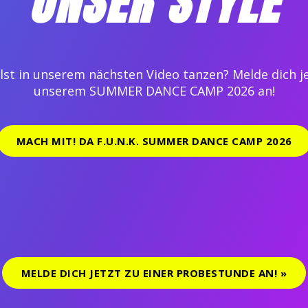
UNSER STYLE
Video lädt erst beim Klick
P 2025 – AUGSBURG
lst in unserem nächsten Video tanzen? Melde dich j
unserem SUMMER DANCE CAMP 2026 an!
MACH MIT! DA F.U.N.K. SUMMER DANCE CAMP 2026
Female HIPHOP – Be Sexy!
Dancehall @ DA F.U.N.K.
Weihnachtssong – Flashmob
MELDE DICH JETZT ZU EINER PROBESTUNDE AN! »