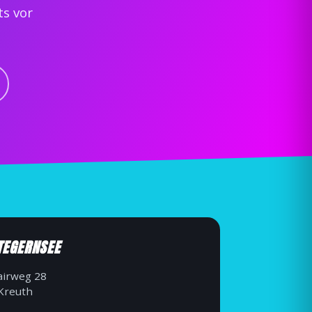
s vor
TEGERNSEE
irweg 28
Kreuth