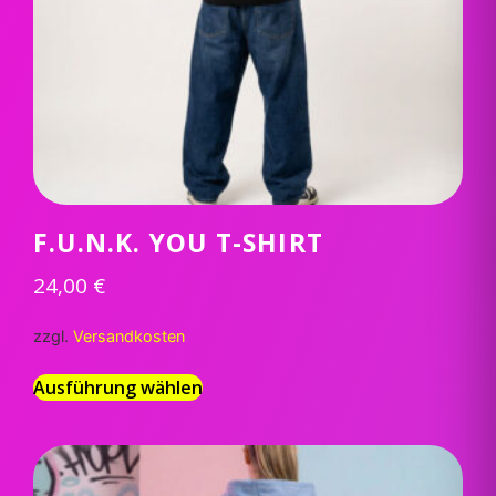
F.U.N.K. YOU T-SHIRT
24,00
€
zzgl.
Versandkosten
Ausführung wählen