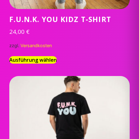
F.U.N.K. YOU KIDZ T-SHIRT
24,00
€
zzgl.
Versandkosten
Ausführung wählen