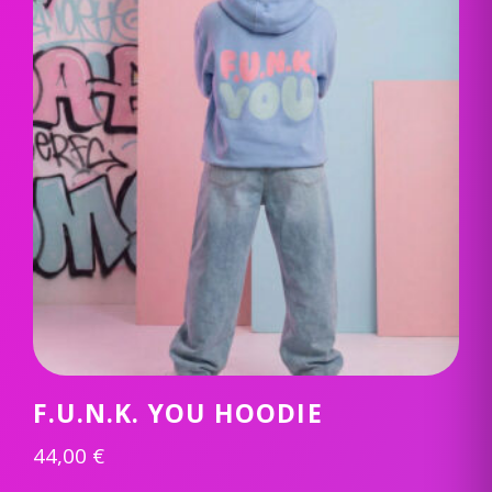
F.U.N.K. YOU HOODIE
44,00
€