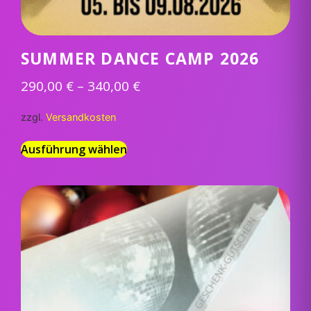
SUMMER DANCE CAMP 2026
290,00
€
–
340,00
€
zzgl.
Versandkosten
Ausführung wählen