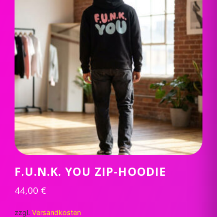
F.U.N.K. YOU ZIP-HOODIE
44,00
€
zzgl.
Versandkosten