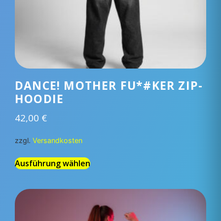
DANCE! MOTHER FU*#KER ZIP-
HOODIE
42,00
€
zzgl.
Versandkosten
Ausführung wählen