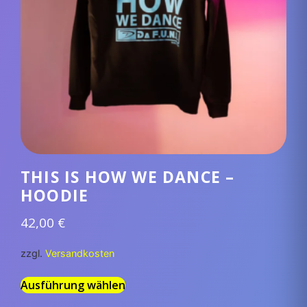
THIS IS HOW WE DANCE –
HOODIE
42,00
€
zzgl.
Versandkosten
Ausführung wählen