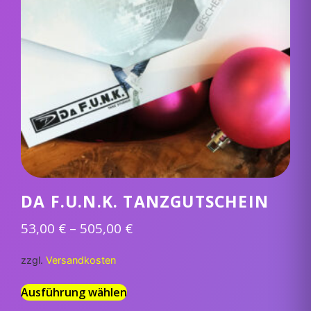
DA F.U.N.K. TANZGUTSCHEIN
53,00
€
–
505,00
€
zzgl.
Versandkosten
Ausführung wählen