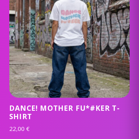
DANCE! MOTHER FU*#KER T-
SHIRT
22,00
€